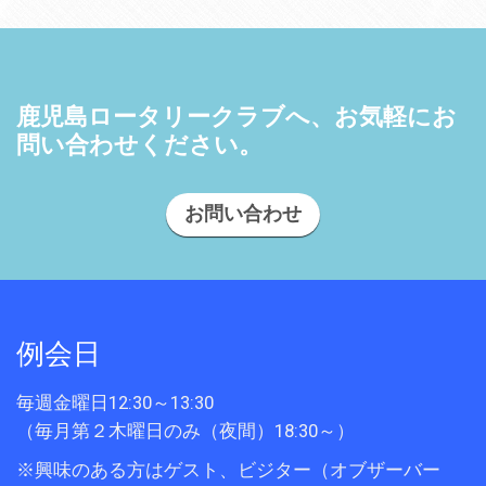
ビ
ゲ
ー
シ
鹿児島ロータリークラブへ、お気軽にお
ョ
問い合わせください。
ン
お問い合わせ
例会日
毎週金曜日12:30～13:30
（毎月第２木曜日のみ（夜間）18:30～）
※興味のある方はゲスト、ビジター（オブザーバー